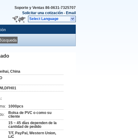
Soporte y Ventas
86-0631-7325707
Solicitar una cotización
-
Email
Select Language
ción
Búsqueda
mado
eihai, China
O
WLDFH01
:
ima:
1000pcs
Bolsa de PVC o como su
do:
cliente
15 ~ 45 días dependen de la
cantidad de pedido
T/T, PayPal, Western Union,
L/C