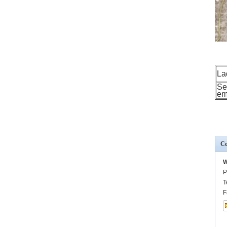
La
Se
em
Co
W
P
T
F