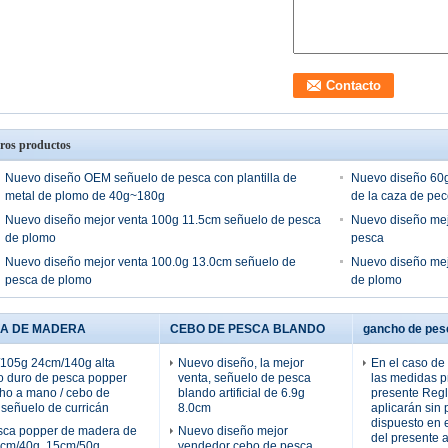
ros productos
Nuevo diseño OEM señuelo de pesca con plantilla de
Nuevo diseño 60g
metal de plomo de 40g~180g
de la caza de pe
Nuevo diseño mejor venta 100g 11.5cm señuelo de pesca
Nuevo diseño mej
de plomo
pesca
Nuevo diseño mejor venta 100.0g 13.0cm señuelo de
Nuevo diseño mej
pesca de plomo
de plomo
CA DE MADERA
CEBO DE PESCA BLANDO
gancho de pes
105g 24cm/140g alta
Nuevo diseño, la mejor
En el caso de
o duro de pesca popper
venta, señuelo de pesca
las medidas pr
ho a mano / cebo de
blando artificial de 6.9g
presente Reg
 señuelo de curricán
8.0cm
aplicarán sin 
dispuesto en 
sca popper de madera de
Nuevo diseño mejor
del presente a
12cm/40g, 15cm/50g,
vendedor cebo de pesca