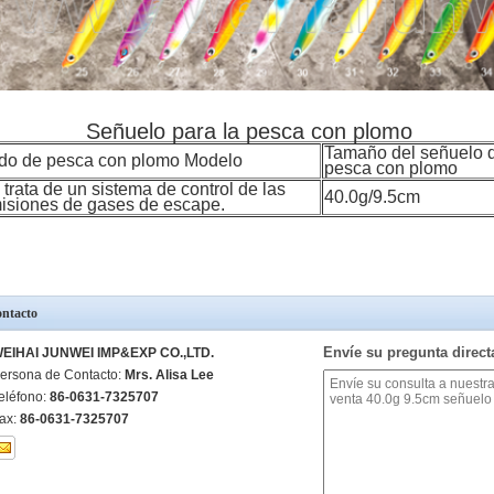
Señuelo para la pesca con plomo
Tamaño del señuelo 
do de pesca con plomo Modelo
pesca con plomo
 trata de un sistema de control de las
40.0g/9.5cm
isiones de gases de escape.
ntacto
Envíe su pregunta direc
EIHAI JUNWEI IMP&EXP CO.,LTD.
ersona de Contacto:
Mrs. Alisa Lee
eléfono:
86-0631-7325707
ax:
86-0631-7325707