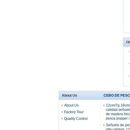
Ot
About Us
CEBO DE PES
About Us
12cm/7g 18cm/
calidad señuel
Factory Tour
de madera hec
pesca popper /
Quality Control
Señuelo de pe
alta calidad, 