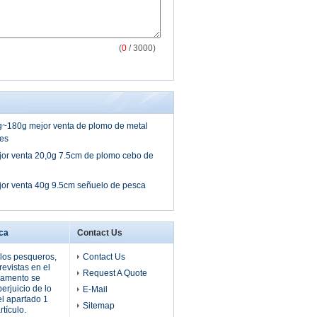
(
0
/ 3000)
~180g mejor venta de plomo de metal
ces
or venta 20,0g 7.5cm de plomo cebo de
or venta 40g 9.5cm señuelo de pesca
ca
Contact Us
 los pesqueros,
Contact Us
evistas en el
Request A Quote
lamento se
perjuicio de lo
E-Mail
el apartado 1
Sitemap
rtículo.