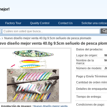
mejor!
Factory Tour
Quality Control
Contact Us
Solicitar una cotiza
Nuevo diseño mejor venta 40.0g 9.5cm señuelo de pesca plomado
L
evo diseño mejor venta 40.0g 9.5cm señuelo de pesca plo
Datos del producto:
Lugar de origen:
W
Nombre de la
N
marca:
Número de modelo:
J
Pago y Envío Términos
Cantidad de orden mín
Detalles de empaqueta
Tiempo de entrega:
Condiciones de pago:
Ampliación de imagen :
Nuevo diseño mejor venta