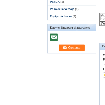
PESCA
(1)
Peso de la ventaja
(1)
Mo
Equipo de buceo
(3)
bl
J
Estoy en línea para chatear ahora
Co
W
P
T
F