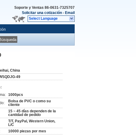
Soporte y Ventas
86-0631-7325707
Solicitar una cotización
-
Email
Select Language
ción
Búsqueda
9
eihai, China
WSQDJG-49
:
ima:
1000pcs
Bolsa de PVC o como su
do:
cliente
15 ~ 45 días dependen de la
cantidad de pedido
T/T, PayPal, Western Union,
L/C
:
10000 piezas por mes