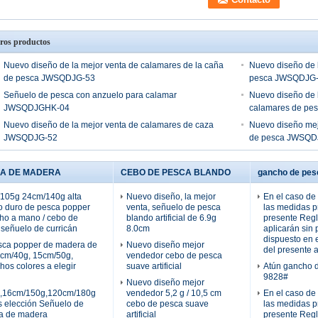
ros productos
Nuevo diseño de la mejor venta de calamares de la caña
Nuevo diseño de l
de pesca JWSQDJG-53
pesca JWSQDJG
Señuelo de pesca con anzuelo para calamar
Nuevo diseño de 
JWSQDJGHK-04
calamares de pe
Nuevo diseño de la mejor venta de calamares de caza
Nuevo diseño mej
JWSQDJG-52
de pesca JWSQ
CA DE MADERA
CEBO DE PESCA BLANDO
gancho de pes
105g 24cm/140g alta
Nuevo diseño, la mejor
En el caso de
o duro de pesca popper
venta, señuelo de pesca
las medidas pr
ho a mano / cebo de
blando artificial de 6.9g
presente Reg
 señuelo de curricán
8.0cm
aplicarán sin 
dispuesto en 
sca popper de madera de
Nuevo diseño mejor
del presente a
12cm/40g, 15cm/50g,
vendedor cebo de pesca
os colores a elegir
suave artificial
Atún gancho 
9828#
Nuevo diseño mejor
g,16cm/150g,120cm/180g
vendedor 5,2 g / 10,5 cm
En el caso de
 elección Señuelo de
cebo de pesca suave
las medidas pr
a de madera
artificial
presente Reg