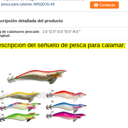
pesca para calamar JWSQDJG-49
Contacto
cripción detallada del producto
g de calamares pescado
2.0 "/2.5" /3.0 "/3.5" /4.0 "
ngitud:
scripción del señuelo de pesca para calamar: