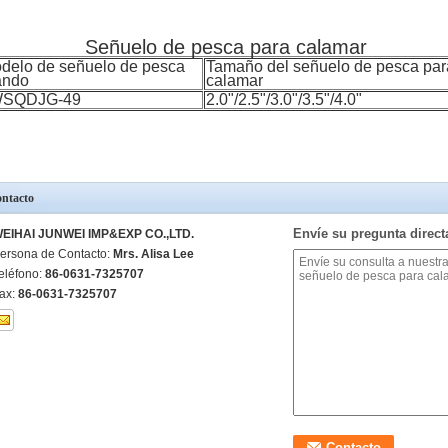
Señuelo de pesca para calamar
delo de señuelo de pesca
Tamaño del señuelo de pesca par
ando
calamar
WSQDJG-49
2.0"/2.5"/3.0"/3.5"/4.0"
ntacto
Envíe su pregunta direc
EIHAI JUNWEI IMP&EXP CO.,LTD.
ersona de Contacto:
Mrs. Alisa Lee
eléfono:
86-0631-7325707
ax:
86-0631-7325707