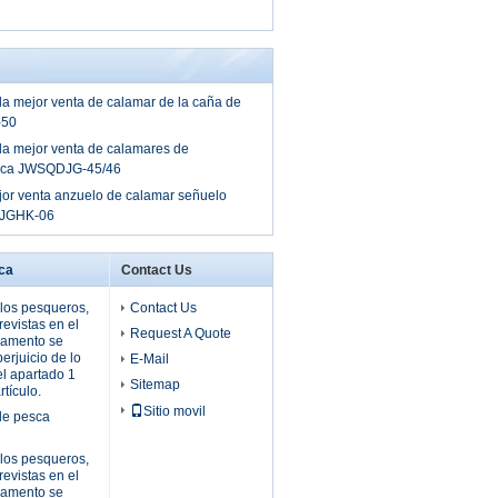
a mejor venta de calamar de la caña de
-50
la mejor venta de calamares de
sca JWSQDJG-45/46
or venta anzuelo de calamar señuelo
DJGHK-06
ca
Contact Us
 los pesqueros,
Contact Us
evistas en el
Request A Quote
lamento se
perjuicio de lo
E-Mail
el apartado 1
Sitemap
rtículo.
Sitio movil
de pesca
 los pesqueros,
evistas en el
lamento se