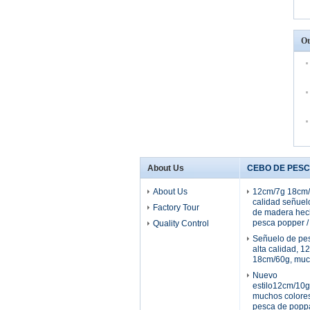
Ot
About Us
CEBO DE PES
About Us
12cm/7g 18cm/
calidad señuel
Factory Tour
de madera hec
pesca popper /
Quality Control
Señuelo de pe
alta calidad, 
18cm/60g, much
Nuevo
estilo12cm/10
muchos colores
pesca de popp