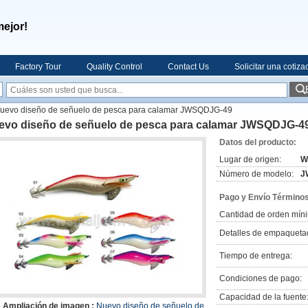
mejor!
Factory Tour
Quality Control
Contact Us
Solicitar una cotiza
uevo diseño de señuelo de pesca para calamar JWSQDJG-49
evo diseño de señuelo de pesca para calamar JWSQDJG-4
Datos del producto:
Lugar de origen:
W
Número de modelo:
J
Pago y Envío Términos
Cantidad de orden mín
Detalles de empaqueta
Tiempo de entrega:
Condiciones de pago:
Capacidad de la fuente
Ampliación de imagen :
Nuevo diseño de señuelo de