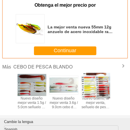
Obtenga el mejor precio por
La mejor venta nueva 55mm 12g
anzuelo de acero inoxidable rana
de boca estrecha y blanda
Continuar
CEBO DE PESCA BLANDO
Más
diseño
Nuevo diseño
Nuevo diseño
Nuevo diseño, la
nuevo e
nta 3.5g
mejor venta 1.5g /
mejor venta 3.6g /
mejor venta,
90mm 1
 7#~9#
5.0cm señuelo de
9.0cm cebo de
señuelo de pesca
señuelo d
e pesca
pesca suave
pesca suave
blando artificial de
bland
tificial
artificial
artificial
6.9g 8.0cm
cama
marip
Cambie la lengua
Spanish